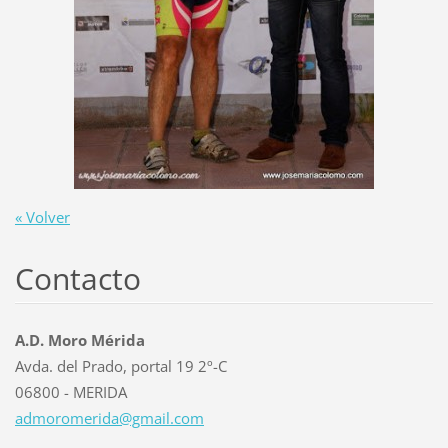
« Volver
Contacto
A.D. Moro Mérida
Avda. del Prado, portal 19 2º-C
06800 - MERIDA
admorome
rida@gma
il.com