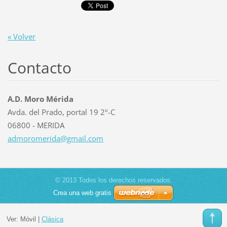
« Volver
Contacto
A.D. Moro Mérida
Avda. del Prado, portal 19 2º-C
06800 - MERIDA
admorome
rida@gma
il.com
© 2013 Todos los derechos reservados.
Crea una web gratis
Ver:
Móvil
|
Clásica