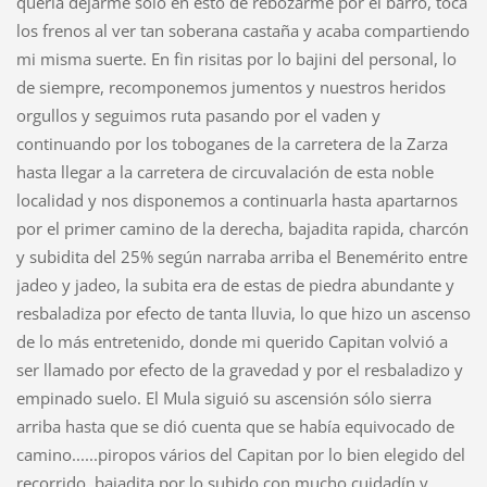
quería dejarme sólo en esto de rebozarme por el barro, toca
los frenos al ver tan soberana castaña y acaba compartiendo
mi misma suerte. En fin risitas por lo bajini del personal, lo
de siempre, recomponemos jumentos y nuestros heridos
orgullos y seguimos ruta pasando por el vaden y
continuando por los toboganes de la carretera de la Zarza
hasta llegar a la carretera de circuvalación de esta noble
localidad y nos disponemos a continuarla hasta apartarnos
por el primer camino de la derecha, bajadita rapida, charcón
y subidita del 25% según narraba arriba el Benemérito entre
jadeo y jadeo, la subita era de estas de piedra abundante y
resbaladiza por efecto de tanta lluvia, lo que hizo un ascenso
de lo más entretenido, donde mi querido Capitan volvió a
ser llamado por efecto de la gravedad y por el resbaladizo y
empinado suelo. El Mula siguió su ascensión sólo sierra
arriba hasta que se dió cuenta que se había equivocado de
camino......piropos vários del Capitan por lo bien elegido del
recorrido, bajadita por lo subido con mucho cuidadín y