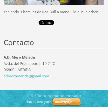
Teniendo 3 botellas de Red Bull a mano... lo que le echen...
Contacto
A.D. Moro Mérida
Avda. del Prado, portal 19 2º-C
06800 - MERIDA
admorome
rida@gma
il.com
© 2013 Todos los derechos reservados.
Haz tu web gratis